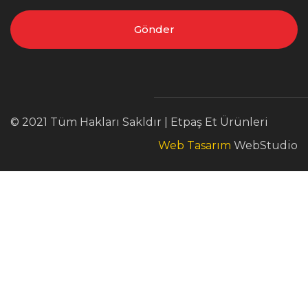
Gönder
© 2021 Tüm Hakları Sakldır | Etpaş Et Ürünleri
Web Tasarım
WebStudio