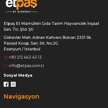
Etpaş Et Mamülleri Gıda Tarım Hayvancılık İnşaat
San. Tic. Ştd. Şti
Gökevler Mah. Adnan Kahveci Bulvarı 2331 Sk.
Pasiad Koop. San. Sit. No:2G
Esenyurt / İstanbul
+90 212 643 43 13
info@etpas.com.tr
Sosyal Medya
Navigasyon