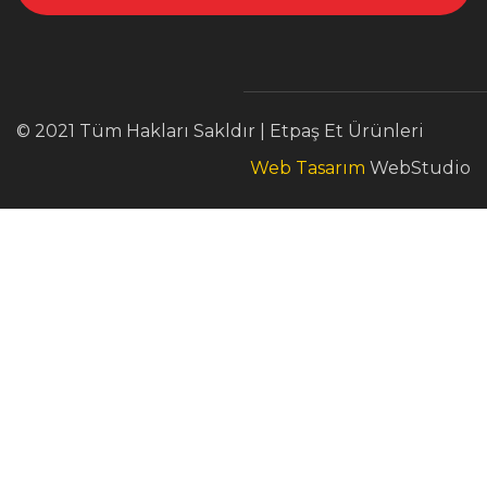
© 2021 Tüm Hakları Sakldır | Etpaş Et Ürünleri
Web Tasarım
WebStudio