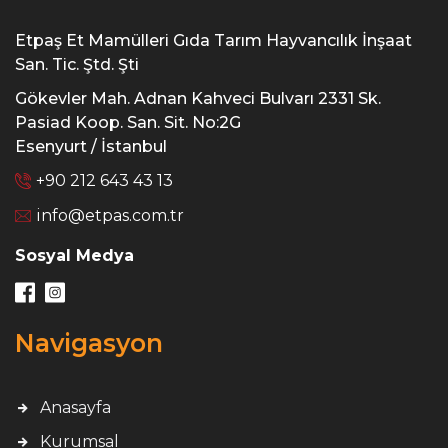
Etpaş Et Mamülleri Gıda Tarım Hayvancılık İnşaat
San. Tic. Ştd. Şti
Gökevler Mah. Adnan Kahveci Bulvarı 2331 Sk.
Pasiad Koop. San. Sit. No:2G
Esenyurt / İstanbul
+90 212 643 43 13
info@etpas.com.tr
Sosyal Medya
Navigasyon
Anasayfa
Kurumsal